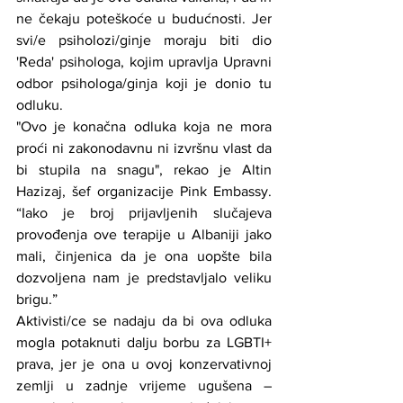
ne čekaju poteškoće u budućnosti. Jer 
svi/e psiholozi/ginje moraju biti dio 
'Reda' psihologa, kojim upravlja Upravni 
odbor psihologa/ginja koji je donio tu 
odluku.
"Ovo je konačna odluka koja ne mora 
proći ni zakonodavnu ni izvršnu vlast da 
bi stupila na snagu", rekao je Altin 
Hazizaj, šef organizacije Pink Embassy. 
“Iako je broj prijavljenih slučajeva 
provođenja ove terapije u Albaniji jako 
mali, činjenica da je ona uopšte bila 
dozvoljena nam je predstavljalo veliku 
brigu.”
Aktivisti/ce se nadaju da bi ova odluka 
mogla potaknuti dalju borbu za LGBTI+ 
prava, jer je ona u ovoj konzervativnoj 
zemlji u zadnje vrijeme ugušena – 