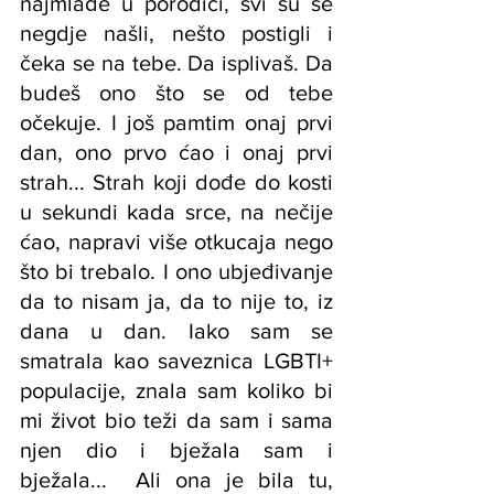
najmlađe u porodici, svi su se 
negdje našli, nešto postigli i 
čeka se na tebe. Da isplivaš. Da 
budeš ono što se od tebe 
očekuje. I još pamtim onaj prvi 
dan, ono prvo ćao i onaj prvi 
strah... Strah koji dođe do kosti 
u sekundi kada srce, na nečije 
ćao, napravi više otkucaja nego 
što bi trebalo. I ono ubjeđivanje 
da to nisam ja, da to nije to, iz 
dana u dan. Iako sam se 
smatrala kao saveznica LGBTI+ 
populacije, znala sam koliko bi 
mi život bio teži da sam i sama 
njen dio i bježala sam i 
bježala...  Ali ona je bila tu, 