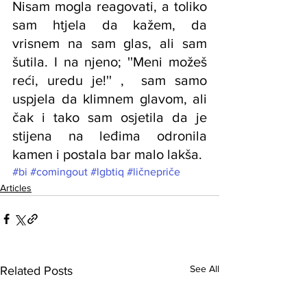
Nisam mogla reagovati, a toliko 
sam htjela da kažem, da 
vrisnem na sam glas, ali sam 
šutila. I na njeno; ''Meni možeš 
reći, uredu je!'' ,  sam samo 
uspjela da klimnem glavom, ali 
čak i tako sam osjetila da je 
stijena na leđima odronila 
kamen i postala bar malo lakša.
#bi
#comingout
#lgbtiq
#ličnepriče
Articles
See All
Related Posts