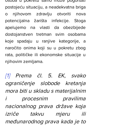
osoba u pokretu samo može pogoršati 
postojeću situaciju, a neadekvatna briga 
o njihovom zdravlju otvoriti nova 
potencijalna žarišta infekcije. Stoga 
apelujemo na vlasti da obezbijede 
dostojanstven tretman svim osobama 
koje spadaju u ranjive kategorije, a 
naročito onima koji su u pokretu zbog 
rata, političke ili ekonomske situacije u 
njihovim zemljama.
[1]
 Prema čl. 5. EK, svako 
ograničenje slobode kretanja 
mora biti u skladu s materijalnim 
i procesnim pravilima 
nacionalnog prava države koja 
izriče takvu mjeru ili 
međunarodnog prava kada je to 