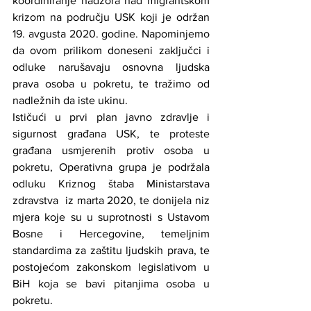
koordiniranje nadzora nad migrantskom 
krizom na području USK koji je održan 
19. avgusta 2020. godine. Napominjemo 
da ovom prilikom doneseni zaključci i 
odluke narušavaju osnovna ljudska 
prava osoba u pokretu, te tražimo od 
nadležnih da iste ukinu.
Ističući u prvi plan javno zdravlje i 
sigurnost građana USK, te proteste 
građana usmjerenih protiv osoba u 
pokretu, Operativna grupa je podržala 
odluku Kriznog štaba Ministarstava 
zdravstva  iz marta 2020, te donijela niz 
mjera koje su u suprotnosti s Ustavom 
Bosne i Hercegovine, temeljnim 
standardima za zaštitu ljudskih prava, te 
postojećom zakonskom legislativom u 
BiH koja se bavi pitanjima osoba u 
pokretu.