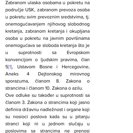
Zabranom ulaska osobama u pokretu na 
područje USK, zabranom prevoza osoba 
u pokretu svim prevoznim sredstvima, tj. 
onemogućavanjem njihovog slobodnog 
kretanja, zabranom kretanja i okupljana 
osoba u pokretu na javnim površinama 
onemogućava se sloboda kretanja što je 
u suprotnosti sa Evropskom 
konvencijom o ljudskim pravima, član 
5
[1]
, Ustavom Bosne i Hercegovine, 
Aneks 4 Dejtonskog mirovnog 
sporazuma, članom 8. Zakona o 
strancima i članom 10. Zakona o azilu.
Ove odluke su također u suprotnosti sa 
članom 3. Zakona o strancima koji jasno 
definira državnu nadležnost i organe koji 
su nosioci poslova kada su u pitanju 
stranci koji ni u jednom slučaju u 
poslovima sa strancima ne prenosi 