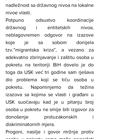
nadležnost sa državnog nivoa na lokalne 
nivoe vlasti.
Potpuno odsustvo koordinacije 
državnog i entitetskih nivoa, 
neblagovremen odgovor na izazove 
koje je sa sobom donijela 
tzv.”migrantska kriza”, a vezano za 
adekvatno zbrinjavanje i zaštitu osoba u 
pokretu na teritoriji BiH dovelo je do 
toga da USK već tri godine sam rješava 
dio problema koji se tiču osoba u 
pokretu. Napominjemo da težina 
izazova sa kojima se vlasti i građani u 
USK suočavaju kad je u pitanju broj 
osoba u pokretu ne smije biti izgovor za 
donošenje protuzakonskih i 
diskriminatornih mjera.
Progoni, nasilje i govor mržnje protiv 