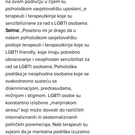
na ovom području u čijem su 
psihološkom savjetovalištu uposleni_e 
terapeuti i terapeutkinje koje su 
senzibilizirane za rad s LGBTI osobama. 
Selma: 
„Posebno mi je drago da u 
našem psihološkom savjetovalištu 
postoje terapeuti i terapeutkinje koje su 
LGBTI friendly, koje imaju potrebno 
obrazovanje i neophodan senzibilitet za 
rad sa LGBTI osobama. Psihološka 
podrška je neophodna osobama koje se 
svakodnevno susreću sa 
diskriminacijom, predrasudama, 
mržnjom i stigmom. LGBTI osobe su 
konstantno izložene „manjinskom 
stresu“ koji može dovesti do različitih 
internaliziranih ili eksternaliziranih 
psihičkih poremećaja. Naši terapeuti su 
svjesni da je mentalna podrška izuzetno 