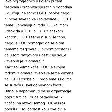
lokalnoj zajednici u kojem putem 
festivala i organizacije raznih događaja 
uključuju ne samo LGBTI osobe nego i 
njihove saveznike i saveznice u LGBTI 
teme. Zahvaljujući radu TOC-a imam 
utisak da u Tuzli a i u Tuzlanskom 
kantonu LGBTI teme nisu više tabu, 
nego je TOC pomogao da se o tim 
temama razgovara u javnom prostoru i 
da u tom razgovoru učestvuju svi_e 
(izveo ih je iz ormara).“ 
Kako to Selma kaže, TOC je svojim 
radom iz ormara izveo sve teme vezane 
za LGBTI osobe ali i probleme s kojima 
se sureću u svakodnevnom životu. 
Bitno je napomenuti da su organzacije 
poput Amica Educe ostavile veliki 
značaj na razvoj samog TOC-a kroz 
podršku i solidarnost koju ove dvije 