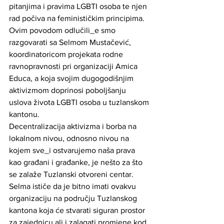
pitanjima i pravima LGBTI osoba te njen 
rad počiva na feminističkim principima. 
Ovim povodom odlučili_e smo 
razgovarati sa Selmom Mustačević, 
koordinatoricom projekata rodne 
ravnopravnosti pri organizaciji Amica 
Educa, a koja svojim dugogodišnjim 
aktivizmom doprinosi poboljšanju 
uslova života LGBTI osoba u tuzlanskom 
kantonu. 
Decentralizacija aktivizma i borba na 
lokalnom nivou, odnosno nivou na 
kojem sve_i ostvarujemo naša prava 
kao građani i građanke, je nešto za što 
se zalaže Tuzlanski otvoreni centar. 
Selma ističe da je bitno imati ovakvu 
organizaciju na području Tuzlanskog 
kantona koja će stvarati siguran prostor 
za zajednicu ali i zalagati promjene kod 