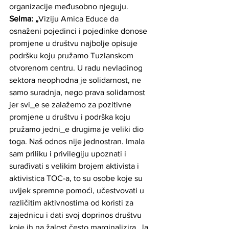
organizacije međusobno njeguju. 
Selma: „
Viziju Amica Educe da 
osnaženi pojedinci i pojedinke donose 
promjene u društvu najbolje opisuje 
podršku koju pružamo Tuzlanskom 
otvorenom centru. U radu nevladinog 
sektora neophodna je solidarnost, ne 
samo suradnja, nego prava solidarnost 
jer svi_e se zalažemo za pozitivne 
promjene u društvu i podrška koju 
pružamo jedni_e drugima je veliki dio 
toga. Naš odnos nije jednostran. Imala 
sam priliku i privilegiju upoznati i 
surađivati s velikim brojem aktivista i 
aktivistica TOC-a, to su osobe koje su 
uvijek spremne pomoći, učestvovati u 
različitim aktivnostima od koristi za 
zajednicu i dati svoj doprinos društvu 
koje ih na žalost često marginalizira. Ja 