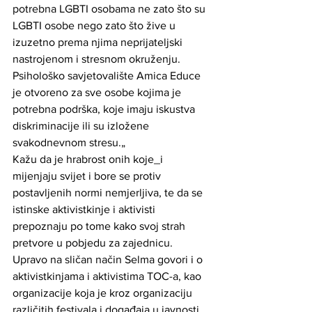
potrebna LGBTI osobama ne zato što su 
LGBTI osobe nego zato što žive u 
izuzetno prema njima neprijateljski 
nastrojenom i stresnom okruženju. 
Psihološko savjetovalište Amica Educe 
je otvoreno za sve osobe kojima je 
potrebna podrška, koje imaju iskustva 
diskriminacije ili su izložene 
svakodnevnom stresu.„ 
Kažu da je hrabrost onih koje_i 
mijenjaju svijet i bore se protiv 
postavljenih normi nemjerljiva, te da se 
istinske aktivistkinje i aktivisti 
prepoznaju po tome kako svoj strah 
pretvore u pobjedu za zajednicu. 
Upravo na sličan način Selma govori i o 
aktivistkinjama i aktivistima TOC-a, kao 
organizacije koja je kroz organizaciju 
različitih festivala i događaja u javnosti 