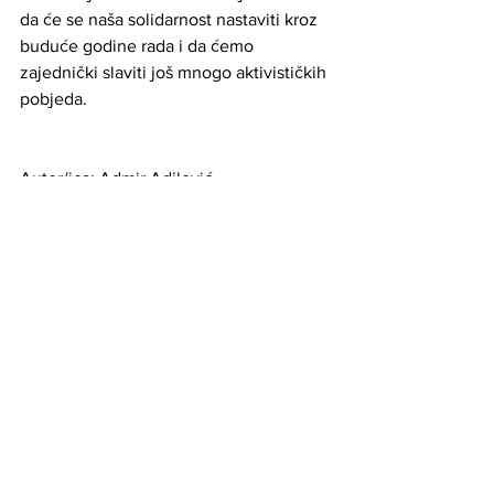
da će se naša solidarnost nastaviti kroz 
buduće godine rada i da ćemo 
zajednički slaviti još mnogo aktivističkih 
pobjeda.
Autor/ica: Admir Adilović 
Članak je objavljen i napisan uz podršku 
Grada Tuzla u sklopu projekta "Osnovna 
škola LGBTI prava". Stavovi izneseni u 
tekstu nužno ne predstavljaju stavove 
donatora, već isključivo autora/ice i 
intervjuisane osobe.
#selmamustacevic
#intervju
#rođendan
#toc
#amicaeduca
News
Articles