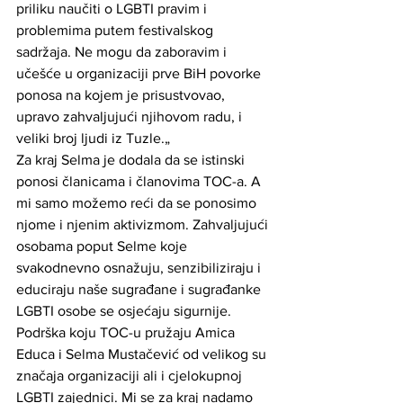
priliku naučiti o LGBTI pravim i 
problemima putem festivalskog 
sadržaja. Ne mogu da zaboravim i 
učešće u organizaciji prve BiH povorke 
ponosa na kojem je prisustvovao, 
upravo zahvaljujući njihovom radu, i 
veliki broj ljudi iz Tuzle.„ 
Za kraj Selma je dodala da se istinski 
ponosi članicama i članovima TOC-a. A 
mi samo možemo reći da se ponosimo 
njome i njenim aktivizmom. Zahvaljujući 
osobama poput Selme koje 
svakodnevno osnažuju, senzibiliziraju i 
educiraju naše sugrađane i sugrađanke 
LGBTI osobe se osjećaju sigurnije. 
Podrška koju TOC-u pružaju Amica 
Educa i Selma Mustačević od velikog su 
značaja organizaciji ali i cjelokupnoj 
LGBTI zajednici. Mi se za kraj nadamo 