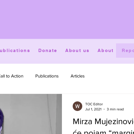
ublications
Donate
About us
About
Repo
all to Action
Publications
Articles
TOC Editor
Jul 1, 2021
3 min read
Mirza Mujezinov
će pojam “margin