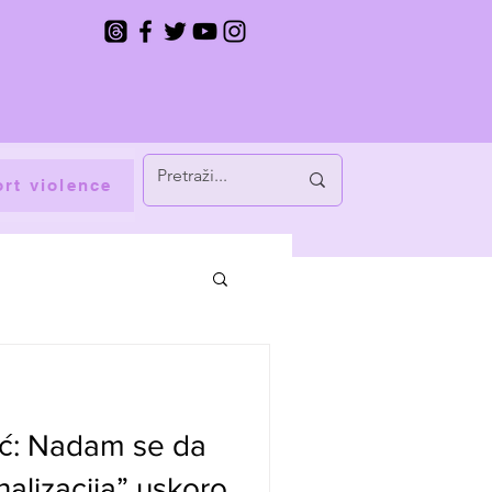
rt violence
ić: Nadam se da
alizacija” uskoro