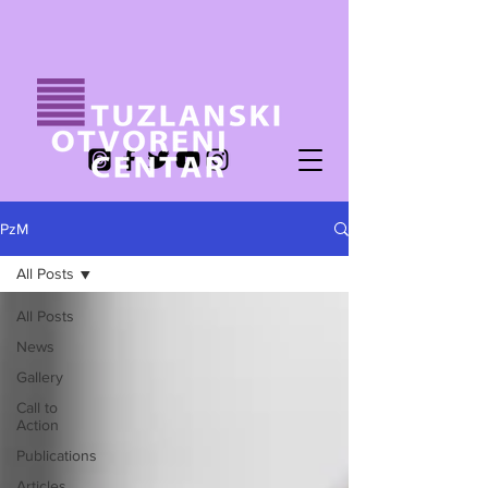
PzM
All Posts
All Posts
News
Gallery
Call to
Action
Publications
Articles