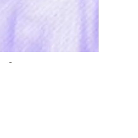
TOC Editor
Jul 1, 2021
4 min read
Asja Dizdarević: VMGT će uvijek
zagovarati poboljšanje ljudskih
prava LGBTI osoba.
Tuzlanski otvoreni centar (TOC) od samog početka
svog rada stvara siguran i slobodan prostor za
LGBTI osobe, fokusirajući svoj rad na...