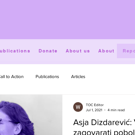
ublications
Donate
About us
About
Repo
all to Action
Publications
Articles
TOC Editor
Jul 1, 2021
4 min read
Asja Dizdarević:
zagovarati pobolj