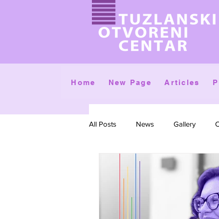
Home
New Page
Articles
P
All Posts
News
Gallery
C