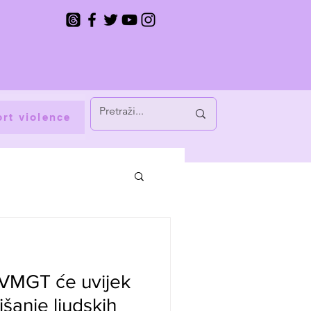
rt violence
 VMGT će uvijek
šanje ljudskih