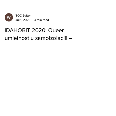
TOC Editor
Jul 1, 2021
4 min read
IDAHOBIT 2020: Queer
umjetnost u samoizolaciji –
prekinimo šutnju
Međunarodni dan borbe protiv homofobije, bifobije
i transfobije (IDAHOBIT), obilježava se 17. maja s
ciljem koordinacije međunarodnih...