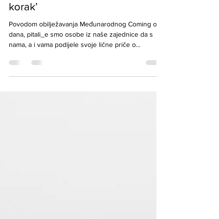
Lična Coming out Priča – ‘Prvi
korak’
Povodom obilježavanja Međunarodnog Coming out
dana, pitali_e smo osobe iz naše zajednice da s
nama, a i vama podijele svoje lične priče o...