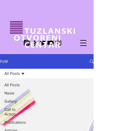
PzM
All Posts
All Posts
News
Gallery
Call to
Action
Publications
Articles