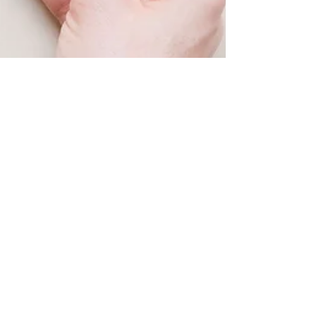
TOC Editor
Jul 1, 2021
4 min read
Lična Coming out priča – ‘Život