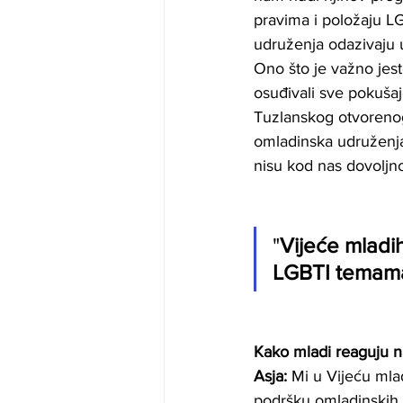
pravima i položaju L
udruženja odazivaju us
Ono što je važno jes
osuđivali sve pokušaj
Tuzlanskog otvorenog 
omladinska udruženja 
nisu kod nas dovoljno
"
Vijeće mladih
LGBTI temam
Kako mladi reaguju na
Asja:
 Mi u Vijeću ml
podršku omladinskih 