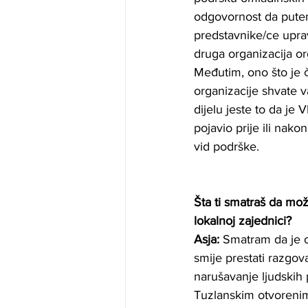
odgovornost da putem
predstavnike/ce uprav
druga organizacija o
Međutim, ono što je č
organizacije shvate 
dijelu jeste to da je
pojavio prije ili nak
vid podrške.
Šta ti smatraš da mo
lokalnoj zajednici?
Asja: 
Smatram da je o
smije prestati razgov
narušavanje ljudskih 
Tuzlanskim otvorenim