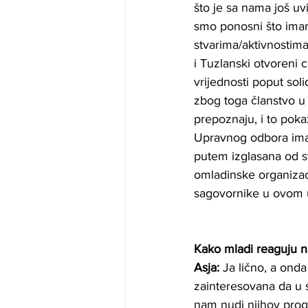
što je sa nama još u
smo ponosni što imam
stvarima/aktivnostima
i Tuzlanski otvoreni 
vrijednosti poput solid
zbog toga članstvo u
prepoznaju, i to pok
Upravnog odbora imal
putem izglasana od st
omladinske organizac
sagovornike u ovom u
Kako mladi reaguju n
Asja:
 Ja lično, a ond
zainteresovana da u 
nam nudi njihov prog