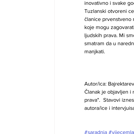
inovativno i svake god
Tuzlanski otvoreni c
članice prvenstveno n
koje mogu zagovarati 
ljudskih prava. Mi smo
smatram da u naredno
manjkati.
Autor/ica: Bajrektarev
Članak je objavljen 
prava".  Stavovi izne
autora/ice i intervjui
#saradnja
#vijecemla