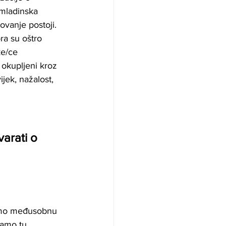
omladinska 
ovanje postoji. 
a su oštro 
ke/ce 
 okupljeni kroz 
jek, nažalost, 
arati o 
čemo međusobnu 
mamo tu 