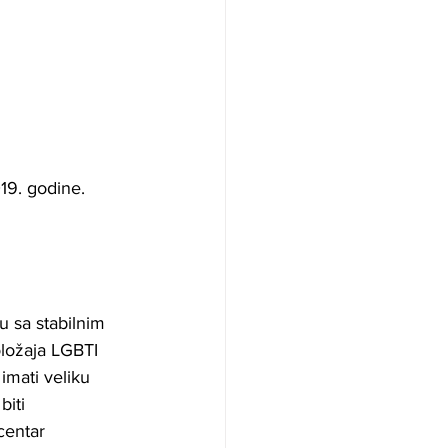
19. godine.
u sa stabilnim 
oložaja LGBTI 
imati veliku 
iti 
centar 