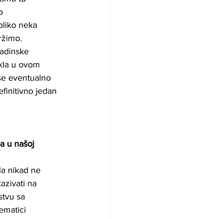
o 
oliko neka 
ržimo. 
ladinske 
kla u ovom 
se eventualno 
finitivno jedan 
a u našoj 
la nikad ne 
azivati na 
stvu sa 
ematici 