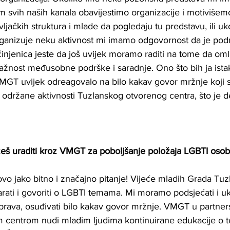
 svih naših kanala obavijestimo organizacije i motivišem
ljačkih struktura i mlade da pogledaju tu predstavu, ili uk
rganizuje neku aktivnost mi imamo odgovornost da je pod
injenica jeste da još uvijek moramo raditi na tome da om
važnost međusobne podrške i saradnje. Ono što bih ja ista
 VMGT uvijek odreagovalo na bilo kakav govor mržnje koji 
on održane aktivnosti Tuzlanskog otvorenog centra, što je de
žeš uraditi kroz VMGT za poboljšanje položaja LGBTI osob
vo jako bitno i značajno pitanje! Vijeće mladih Grada Tuz
arati i govoriti o LGBTI temama. Mi moramo podsjećati i uk
prava, osuđivati bilo kakav govor mržnje. VMGT u partner
 centrom nudi mladim ljudima kontinuirane edukacije o t