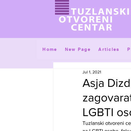
Home
New Page
Articles
P
Jul 1, 2021
Asja Dizd
zagovarat
LGBTI os
Tuzlanski otvoreni c