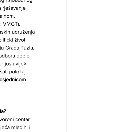
og i slobodnog 
 rješavanje 
alnom. 
: VMGT). 
nskih udruženja 
itički život 
ju Grada Tuzla. 
odbora dobio 
 još uvijek 
ati položaj 
dsjednicom 
la?
voreni centar 
jeća mladih, i 