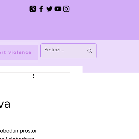
rt violence
va
lobodan prostor 