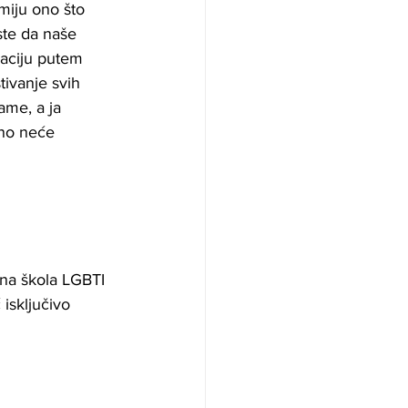
umiju ono što 
ste da naše 
zaciju putem 
ivanje svih 
ame, a ja 
no neće 
vna škola LGBTI 
isključivo 