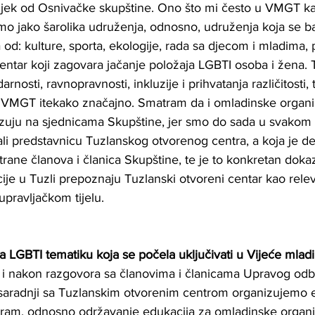
vijek od Osnivačke skupštine. Ono što mi često u VMGT k
o jako šarolika udruženja, odnosno, udruženja koja se bav
 od: kulture, sporta, ekologije, rada sa djecom i mladima
centar koji zagovara jačanje položaja LGBTI osoba i žena. 
arnosti, ravnopravnosti, inkluzije i prihvatanja različitosti, 
 VMGT itekako značajno. Smatram da i omladinske organiz
azuju na sjednicama Skupštine, jer smo do sada u svakom 
i predstavnicu Tuzlanskog otvorenog centra, a koja je d
rane članova i članica Skupštine, te je to konkretan doka
ije u Tuzli prepoznaju Tuzlanski otvoreni centar kao rele
pravljačkom tijelu.
a LGBTI tematiku koja se počela uključivati u Vijeće mlad
a i nakon razgovora sa članovima i članicama Upravog odb
saradnji sa Tuzlanskim otvorenim centrom organizujemo e
ram, odnosno održavanje edukacija za omladinske organiz