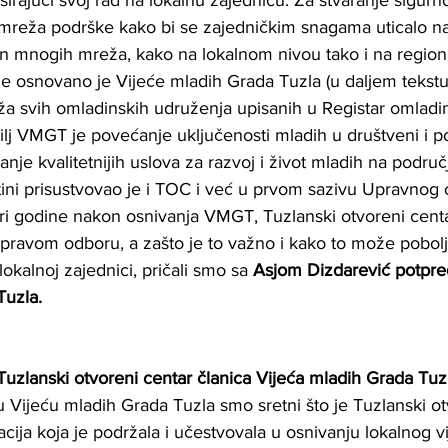
irajući svoj rad na lokalnu zajednicu. Za stvaranje sigurn
 mreža podrške kako bi se zajedničkim snagama uticalo na
n mnogih mreža, kako na lokalnom nivou tako i na region
 osnovano je Vijeće mladih Grada Tuzla (u daljem tekstu
 svih omladinskih udruženja upisanih u Registar omladi
ilj VMGT je povećanje uključenosti mladih u društveni i pol
anje kvalitetnijih uslova za razvoj i život mladih na područ
ini prisustvovao je i TOC i već u prvom sazivu Upravnog 
ri godine nakon osnivanja VMGT, Tuzlanski otvoreni centar
pravom odboru, a zašto je to važno i kako to može poboljš
okalnoj zajednici, pričali smo sa 
Asjom Dizdarević potpre
Tuzla.
Tuzlanski otvoreni centar članica Vijeća mladih Grada Tuz
 u Vijeću mladih Grada Tuzla smo sretni što je Tuzlanski ot
cija koja je podržala i učestvovala u osnivanju lokalnog vi