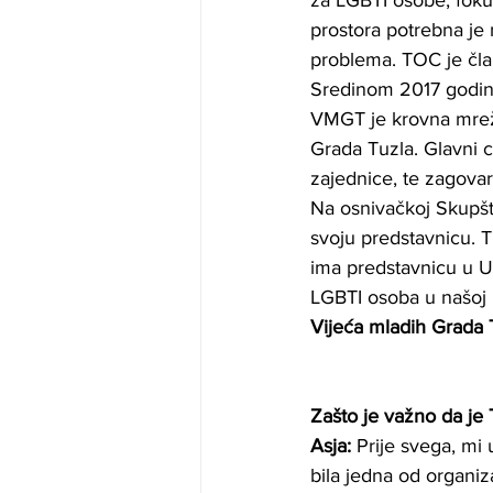
za LGBTI osobe, fokus
prostora potrebna je
problema. TOC je čla
Sredinom 2017 godine
VMGT je krovna mreža
Grada Tuzla. Glavni c
zajednice, te zagovar
Na osnivačkoj Skupšt
svoju predstavnicu. T
ima predstavnicu u U
LGBTI osoba u našoj l
Vijeća mladih Grada 
Zašto je važno da je 
Asja:
 Prije svega, mi
bila jedna od organiza