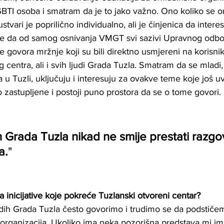
GBTI osoba i smatram da je to jako važno. Ono koliko se 
tvari je poprilično individualno, ali je činjenica da interes
te da od samog osnivanja VMGT svi sazivi Upravnog odbor
e govora mržnje koji su bili direktno usmjereni na korisni
centra, ali i svih ljudi Grada Tuzla. Smatram da se mladi,
u Tuzli, uključuju i interesuju za ovakve teme koje još uvi
 zastupljene i postoji puno prostora da se o tome govori.
 Grada Tuzla nikad ne smije prestati razgov
a.
" 
 inicijative koje pokreće Tuzlanski otvoreni centar?
adih Grada Tuzla često govorimo i trudimo se da podsti
organizacija. Ukoliko ima neka pozorišna predstava mi i