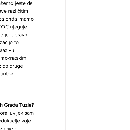
ažemo jeste da 
e različitim 
, pa onda imamo 
TOC njeguje i 
te je  upravo 
acije to 
sazivu 
emokratskim 
z da druge 
vantne 
ih Grada Tuzla?
ora, uvijek sam 
dukacije koje 
acije o 