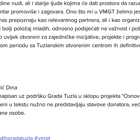
ine nudi, ali i starije ljude kojima će dati prostora da raz
entar promoviše i zagovara. Ono što mi u VMGT želimo je
as prepoznaju kao relevantnog partnera, ali i kao organi
bolji položaj mladih, odnosno podsjećati na važnost i pošt
 uvijek otvoreni za zajedničke inicijative, projekte i progr
m periodu sa Tuzlanskim otvorenim centrom ih definitiv
ić Dina 
i napisan uz podršku Grada Tuzla u sklopu projekta "Osno
seni u tekstu nužno ne predstavljaju stavove donatora, već 
sane osobe.  
dihgradatuzla
#vmgt