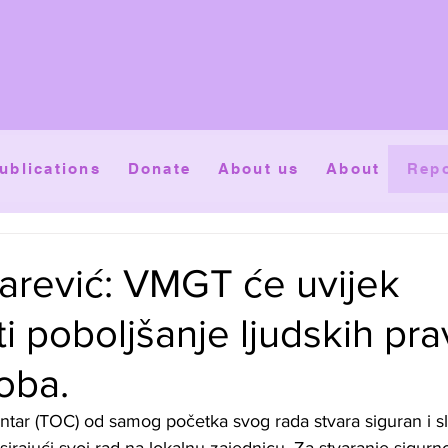
ublications
Donate
About us
About
Repo
arević: VMGT će uvijek
i poboljšanje ljudskih pra
oba.
entar (TOC) od samog početka svog rada stvara siguran i s